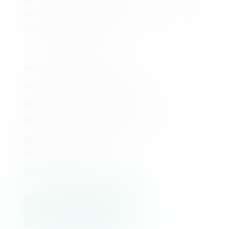
world-wide audiences with room for
custom solutions.
DE DETAILS
Vanaf 1 miljoen MCAs
Customer Success Manager
Service Level Agreement Opties
Real-time APIs
Dedicated Infrastructuur, Custom
Locaties
Ruimte voor maatwerk
Neem contact op