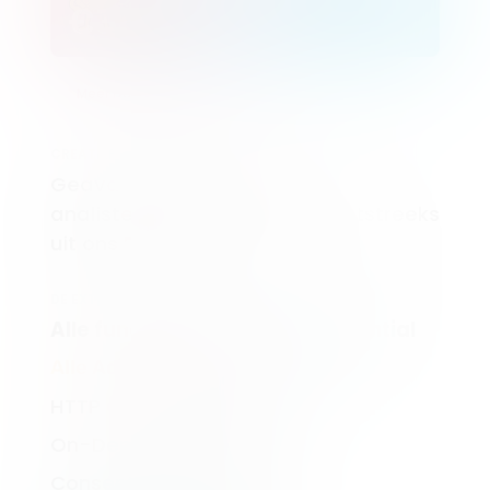
€36/month
Meer Data
Geen Add-Ons
CREATIEF EN INNOVATIES
Geavanceerde functies voor
analisten en marketeers, rechtstreeks
uit ons R&D-lab.
DE EXTRA'S
Alle functionaliteiten van Essential
Alle Add-Ons Gratis Inbegrepen
HTTP Consent Cookies
On-Demand Scans
Consent Re-Prompting