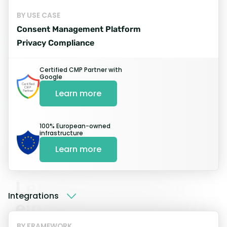
BY USE CASE
Worldwide Compliance
Consent Management Platform
Built in Europe. Tuned for the world
Privacy Compliance
Depth at Every Scale
Plug and play for some. Full control for
Certified CMP Partner with
Google
others.
Learn more
Data sovereignty, your way
Sovereign European by default. Custom
regions optional.
100% European-owned
infrastructure
Learn more
Legal en marketing
Integrations
eindelijk op één lijn
BY FRAMEWORK