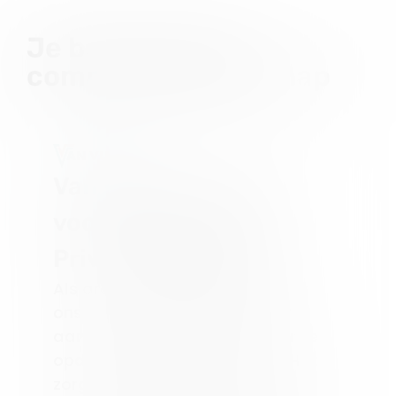
Je bent in goed,
compliant gezelschap
Van Vulpen: De Basis
voor Solide Online
Privacy Compliance
Als grote aannemer is het voor
ons ontzettend belangrijk om
aan de verwachtingen van onze
opdrachtgevers te voldoen. Het
zorgvuldig omgaan met de