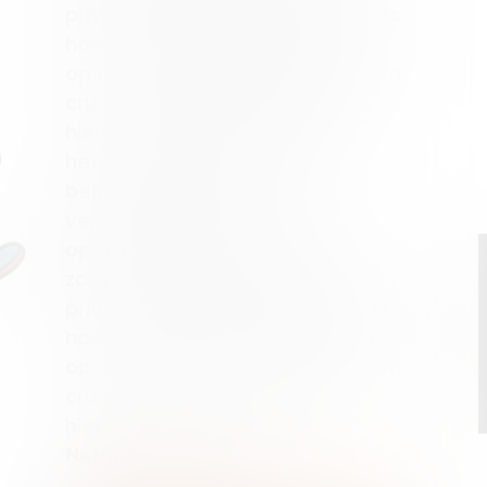
privacy van al onze stakeholders
hoort daarbij. De cookiebanner
op onze website speelt hierin een
cruciale rol als eerste indruk
hiervan.Als grote aannemer is
het voor ons ontzettend
belangrijk om aan de
verwachtingen van onze
opdrachtgevers te voldoen. Het
zorgvuldig omgaan met de
privacy van al onze stakeholders
hoort daarbij. De cookiebanner
op onze website speelt hierin een
cruciale rol als eerste indruk
hiervan.
Nathan den Breejen