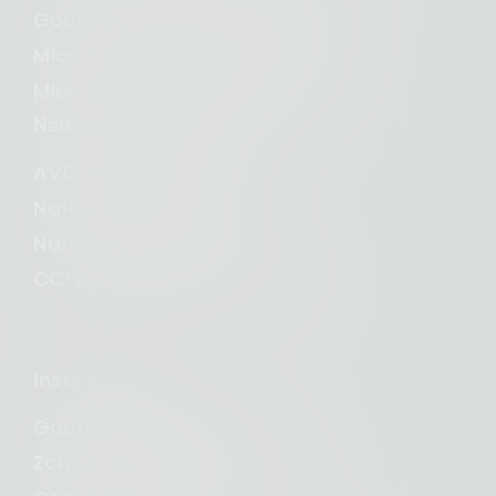
Google Consent Mode v2
Microsoft Clarity-toestemming
Microsoft Consent Mode (UET)
Naleving van de privacy
AVG-conformiteit
Naleving van de AVG
Naleving van POPIA
CCPA- en CPRA-conformiteit
Installatie
Google Tag Manager
Zonder Google Tag Manager