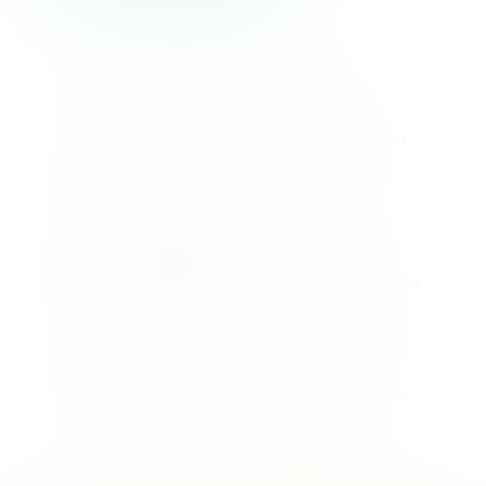
Alles wat je nodig hebt
Cookie scanner, banner, consent log
en meer
Zonder beperkingen of
verrassingen
Binnen ons fair-use beleid. Maandelijks
opzegbaar.
Makkelijk te koppelen
Google & UET Consent Mode, Shopify,
Clarity