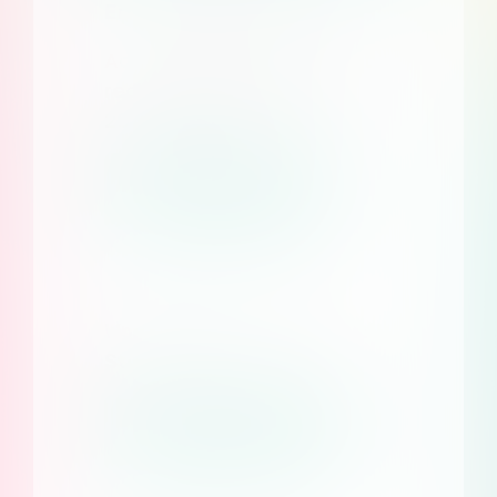
Enterprise-programma
Aangepaste prijzen bij het
registreren van meer dan
20 domeinen
Meer informatie
Word partner van Consent
Studio
Neem contact op