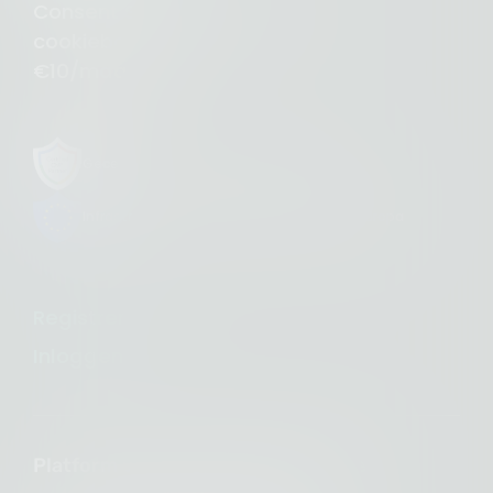
Consent Studio - Alles-in-één
cookiebanner voor
€10/maand.
Gecertificeerde CMP-partner van Google
Infrastructuur die 100% eigendom is van Europa
Registreren »
Inloggen »
Platform voor toestemmingsbeheer