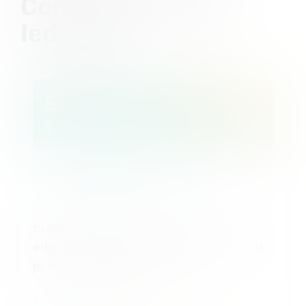
Compliance voor
Iedereen
Essential
€10/month
Voor elke site
Alles in huis
SAME COMPLIANCE, BETTER SPEND
Solide consentmanagement voor
elke website. Betaal alleen voor wat
je echt nodig hebt.
ALLES WAT JE NODIG HEBT