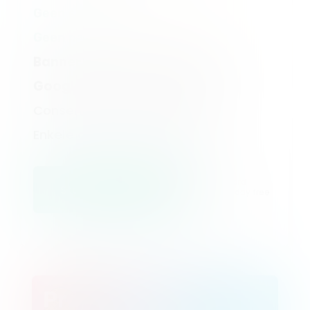
Geen sessie- of weergavelimiet
Geen paginalimiet
Banner, Scanner & Verklaring
Google & UET Consent Mode
Consent Log van 12 maanden
Enkele add-ons inbegrepen
No credit card
Start My Free Trial
required. 7 day free
trial.
Professional