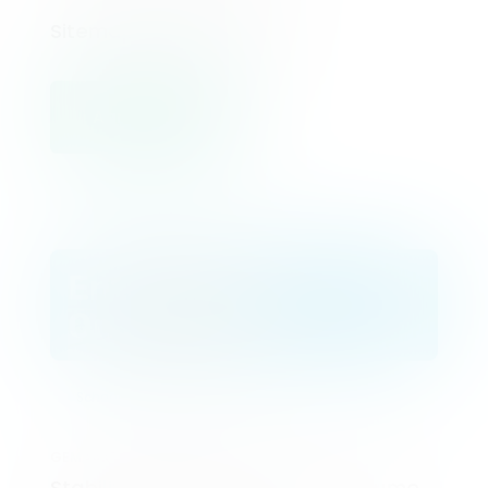
Sitemap Based Scanning
Aan de slag
Enterprise
On demand
Schaal
Groen & EU-owned
GEMAAKT VOOR HOGE VOLUMES
Stability and speed for high-volume,