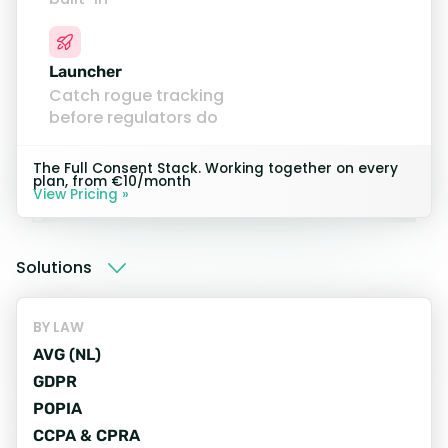
een toezichthouder het ziet. Van mkb tot
overheid, Monitoring scant continu en
vertelt je precies hoe je oplost wat het
Launcher
Catch rogue tracking
vindt.
before regulators do
Start Mijn Proefperiode
The Full Consent Stack. Working together on every
plan, from €10/month
View Pricing »
Solutions
BY LAW
AVG (NL)
GDPR
POPIA
CCPA & CPRA