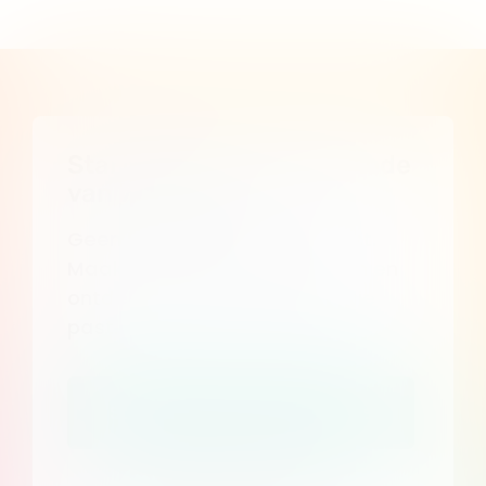
Start je gratis proefperiode
van 7 dagen
Geen betaalgegevens vereist.
Maak een gratis account aan en
ontdek of Consent Studio bij je
past.
Start mijn gratis proefperiode