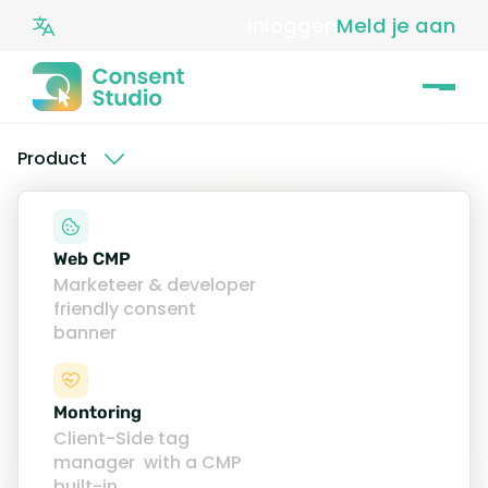
Inloggen
Meld je aan
Product
Web CMP
Marketeer & developer
friendly consent
banner
Montoring
Monitoring
Client-Side tag
manager with a CMP
Zie wat er op je website draait voordat
built-in