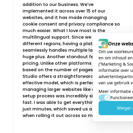
addition to our business. We’ve
implemented it across over 15 of our
websites, and it has made managing
cookie consent and privacy compliance so
much easier. What I love most is the
multilingual support. Since we operate in
Onze webs
different regions, having a platform that
seamlessly handles multiple languages is a
Om uw voorkeuren 
huge plus. Another standout feature is the
en om inhoud en 
pricing. Unlike other platforms that charge
(“Marketing & So
based on the number of pages, Consent
informatie over 
Studio offers a straightforward and cost-
advertentiepartn
van uw gebruik v
effective model, which is perfect for
managing larger websites like ours. The
Meer informatie 
setup process was incredibly simple and
Functionee
fast. I was able to get everything running in
Weiger 
just minutes, which saved us a lot of time
when rolling it out across so many sites.