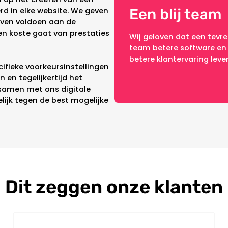
d in elke website. We geven
Een blij team
ijven voldoen aan de
en koste gaat van prestaties
Wij geloven dat een tevr
team betere software en
betere klantervaring leve
ifieke voorkeursinstellingen
 en tegelijkertijd het
samen met ons digitale
ijk tegen de best mogelijke
Dit zeggen onze klanten