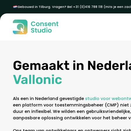
Gebouwd in Tilburg. Vragen? Bel +31 (0)416 788 118 (mits je een zach
Gemaakt in Nederl
Vallonic
Als een in Nederland gevestigde
studio voor webontw
een platform voor toestemmingsbeheer (CMP) niet z
duur en inflexibel. We wilden een gebruiksvriendelijke
aanpasbare oplossing ontwikkelen voor het beheer
Ons team van ontwikkelaars en ontwerpers richt zic