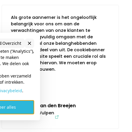
Als grote aannemer is het ongelooflijk
belangrijk voor ons om aan de
verwachtingen van onze klanten te
voldoen. Zorgvuldig omgaan met de
Overzicht
privacy van al onze belanghebbenden
maakt daar deel van uit. De cookiebanner
ten (“Analytics”),
op onze website speelt een cruciale rol als
k te maken
eerste teken hiervan. We moeten erop
n. We delen ook
kunnen vertrouwen.
ebben verzameld
f intrekken.
ivacybeleid
.
Nathan den Breejen
er alles
Van Vulpen