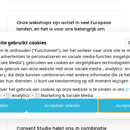
Onze webshops zijn actief in veel Europese
landen, en het is voor ons belangrijk om
zowel aan de lokale wetgeving te voldoen
als om de cookiebanner aan te bieden in
ite gebruikt cookies
de moedertaal van iedere bezoeker.
te onthouden (“Functioneel”), om het verkeer naar onze site te me
advertenties te personaliseren en sociale media-functies mogelij
ciale Media”), gebruiken we cookies en vergelijkbare technologieë
uw gebruik van onze website met onze sociale media-, analytics- en
ers, die deze kunnen combineren met andere informatie die ze h
an hun diensten. U kunt uw toestemming op elk moment wijzigen o
Sander Berendsen
over het gebruik van cookies op onze website is te vinden in ons
pr
SB Supply
l
Analytics
Marketing & Sociale Media
alles
Accepteer selectie
Accepte
Consent Studio helpt ons, in combinatie