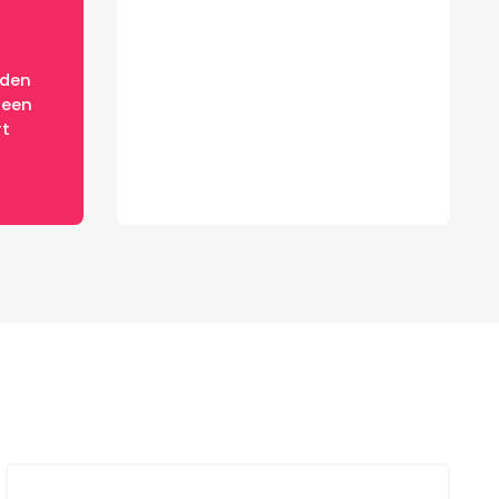
eden
 een
rt