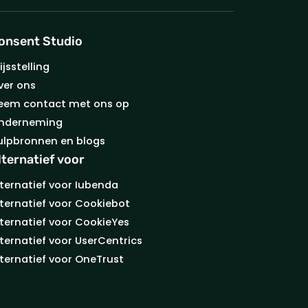
onsent Studio
ijsstelling
ver ons
eem contact met ons op
nderneming
ulpbronnen en blogs
lternatief voor
lternatief voor Iubenda
lternatief voor Cookiebot
lternatief voor CookieYes
lternatief voor UserCentrics
lternatief voor OneTrust