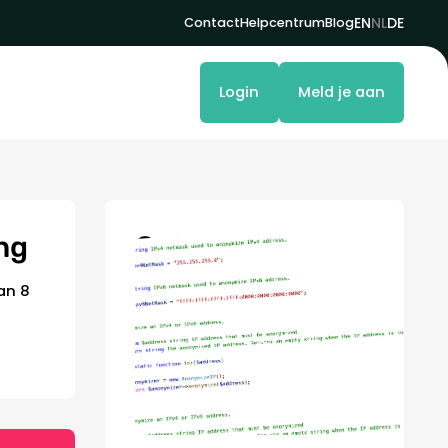
EN
NL
DE
Contact
Helpcentrum
Blog
Login
Meld je aan
ing
Ontwikkeld
in-
house
an 8
Alle software is volledig
ontwikkeld door ons eigen
team van ontwikkelaars.