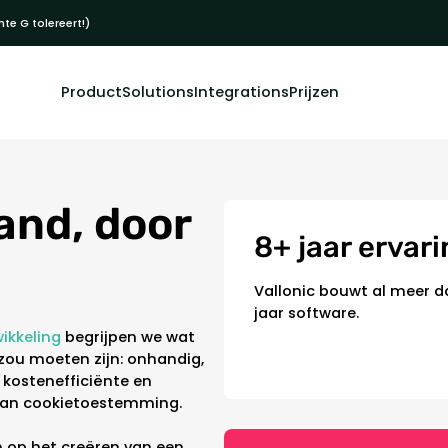
te G tolereert!)
Product
Solutions
Integrations
Prijzen
and, door
8+ jaar ervar
Vallonic bouwt al meer d
jaar software.
ikkeling
begrijpen we wat
ou moeten zijn: onhandig,
, kostenefficiënte en
 van cookietoestemming.
h op het creëren van een