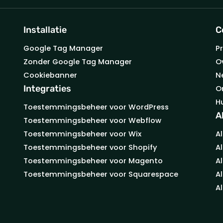
Installatie
C
Google Tag Manager
Pr
Zonder Google Tag Manager
O
Cookiebanner
N
Integraties
O
H
Toestemmingsbeheer voor WordPress
A
Toestemmingsbeheer voor Webflow
Toestemmingsbeheer voor Wix
A
Toestemmingsbeheer voor Shopify
A
Toestemmingsbeheer voor Magento
A
Toestemmingsbeheer voor Squarespace
A
A